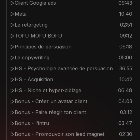
Client Google ads
09:43
Meta
10:40
Le retargeting
02:51
TOFU MOFU BOFU
09:12
Principes de persuasion
06:18
Le copywriting
05:00
HS - Psychologie avancée de persuasion
36:55
HS - Acquisition
10:42
HS - Niche et hyper-ciblage
06:48
Bonus - Créer un avatar client
04:03
Bonus - Faire réagir ton client
03:12
Bonus - l'intru
03:47
Bonus - Promouvoir son lead magnet
02:30