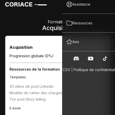
Assistance
Formation
Ressources
Acquisition
Avis
Acquisition
Progression globale (
0
%)
Ressources de la formation
CGV
|
Politique de confidential
Templates
30 idées de post Linkedin
Modèle de cahier des charges
Ton post Story telling
E-book