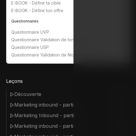
E-BOOK - Définir ta cible
E-BOOK - Définir ton offre
Questionnaires
Questionnaire UVP
Questionnaire Validation de ton persona
Questionnaire USP
Questionnaire Validation de Niche en Webdesign
Leçons
Découverte
08:29
Marketing inbound - partie 1
31:43
Marketing Inbound - partie 2
07:59
Marketing inbound - partie 3
08:29