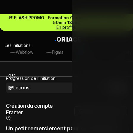
🚨 FLASH PROMO : Formation Claude IA -30% -
03j 00h
50min 17sec
En profiter
Les initiations :
Webflow
Figma
Framer
Shopify
0
%
Progression de l'initiation
Leçons
Voir
Création du compte
Marquer comme vu
Framer
Un petit remerciement pour encourgager la