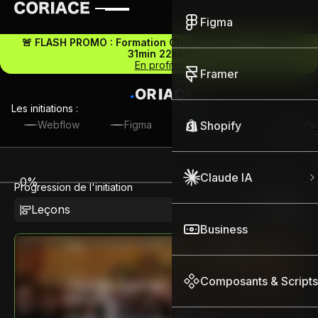
Figma
🚨 FLASH PROMO : Formation Claude IA -30% -
04j 15h
31min 22sec
En profiter
Framer
Les initiations :
Shopify
Shopify
Webflow
Figma
Framer
Claude IA
0
%
Progression de l'initiation
Leçons
Voir
Business
Composants & Scripts