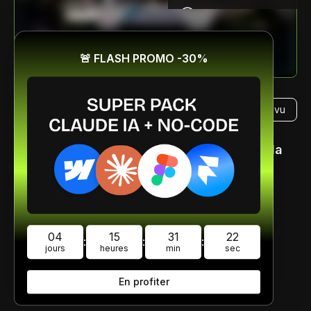
Assistance
🚨 FLASH PROMO -30%
Ressources
Créer des boutiques
Marquer comme vu
Shopify sans coder
Avis
03:18
Un petit remerciement pour encourgager la
team ?
CGV
|
Politique de confidential
04
15
31
22
:
:
:
jours
heures
min
sec
En profiter
Ce qu'en pensent nos élèves