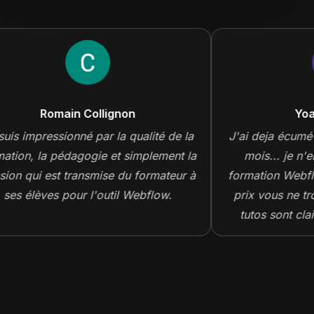
Romain Collignon
Yoa
uis impressionné par la qualité de la
J'ai deja écumé 
ation, la pédagogie et simplement la
mois... je n'e
ion qui est transmise du formateur à
formation Webflo
ses élèves pour l'outil Webflow.
prix vous ne tr
tutos sont clair
rythme n'est ni t
avec une peu
d'attention il e
ra